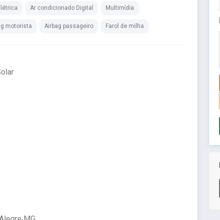
létrica
Ar condicionado Digital
Multimídia
ag motorista
Airbag passageiro
Farol de milha
olar
G
 Alegre MG