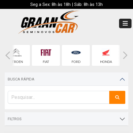
Seg a Sex: 8h às 18h | Sáb: 8h às 13h
CITROEN
FIAT
FORD
HONDA
HY
BUSCA RÁPIDA
FILTROS